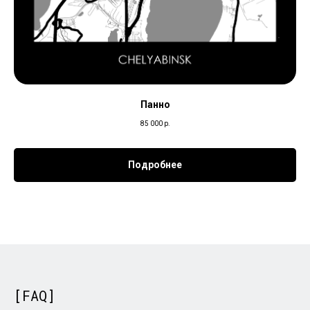
[СОЦСЕТИ]
TELEGRAM
MAX
INST***AM
VKONTAKTE
Панно
[ПОКУПАТЕЛЯМ]
85 000
р.
ПОЛИТИКА ОБРАБОТКИ ПЕРСОНАЛЬНЫХ ДАННЫХ
ПУБЛИЧНАЯ ОФЕРТА
Подробнее
[КОНТАКТЫ]
INFO@GVOZD-LAB.RU
+7 904 414 1000
[О ПРОЕКТЕ]
АВТОРСКАЯ СТУДИЯ, СОЗДАЮЩАЯ ТРЕХМЕРНЫЕ
ИНТЕРЬЕРНЫЕ КАРТЫ И МАСШТАБНЫЕ НАСТЕННЫЕ
ИНСТАЛЛЯЦИИ ПО РЕАЛЬНЫМ ГЕОДАННЫМ.
[FAQ]